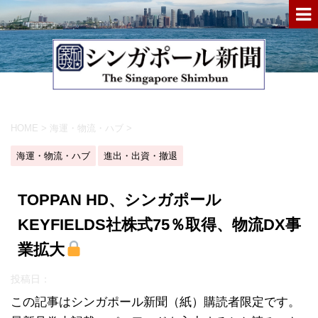
HOME
>
海運・物流・ハブ
>
海運・物流・ハブ
進出・出資・撤退
TOPPAN HD、シンガポール
KEYFIELDS社株式75％取得、物流DX事
業拡大
投稿日：
この記事はシンガポール新聞（紙）購読者限定です。