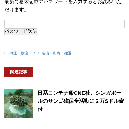
最新号巻末記載のパスワードを入力するとお読みいた
だけます。
-
海運・物流・ハブ
,
進出・出資・撤退
関連記事
日系コンテナ船ONE社、シンガポー
ルのサンゴ礁保全活動に２万Sドル寄
付