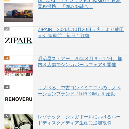
DENZAI、フィンランドSilvasti社と資本
業務提携、「強みを融合」
ZIPAIR、2026年10月20日（火）より成田
＝KL線就航、毎日１往復
明治屋ストアー、26年８月６～12日、都
内３店舗でシンガポールフェアを開催
リノベる、中古コンドミニアムのリノベ
ーションブランド「RROOM」を始動
レゾナック、シンガポールにおけるハー
ドディスクメディア生産に追加投資