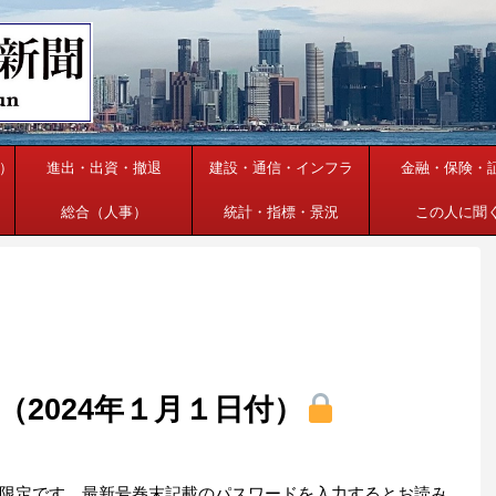
）
進出・出資・撤退
建設・通信・インフラ
金融・保険・
総合（人事）
統計・指標・景況
この人に聞
2024年１月１日付）
限定です。最新号巻末記載のパスワードを入力するとお読み