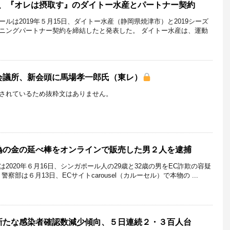
G、『オレは摂取す』のダイトー水産とパートナー契約
ルは2019年５月15日、ダイトー水産（静岡県焼津市）と2019シーズ
ニングパートナー契約を締結したと発表した。 ダイトー水産は、運動
会議所、新会頭に馬場孝一郎氏（東レ）
されているため抜粋文はありません。
偽の金の延べ棒をオンラインで販売した男２人を逮捕
は2020年６月16日、シンガポール人の29歳と32歳の男をEC詐欺の容疑
察部は６月13日、ECサイトcarousel（カルーセル）で本物の ...
新たな感染者確認数減少傾向、５日連続２・３百人台