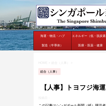
海運・物流・ハブ
エネルギー（低・脱炭素
製造（半導体）
医療・医薬・健康
HOME
>
総合（人事）
>
総合（人事）
【人事】トヨフジ海運（
投稿日：
この記事はシンガポール新聞（紙）購読者