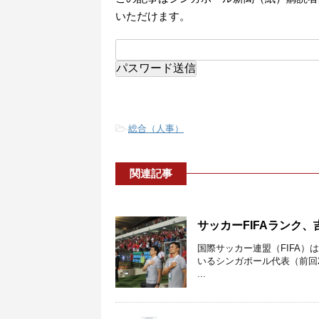
いただけます。
-
総合（人事）
関連記事
サッカーFIFAランク
国際サッカー連盟（FIFA）
いるシンガポール代表（前回2
...