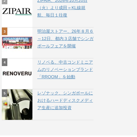
ZIPAIR、2026年10月20日
（火）より成田＝KL線就
航、毎日１往復
明治屋ストアー、26年８月６
～12日、都内３店舗でシンガ
ポールフェアを開催
リノベる、中古コンドミニア
ムのリノベーションブランド
「RROOM」を始動
レゾナック、シンガポールに
おけるハードディスクメディ
ア生産に追加投資