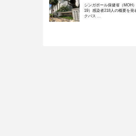
シンガポール保健省（MOH）
19）感染者218人の概要を
クパス ...