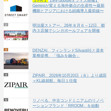
【 PR 】
【9/9 Googleオフィス開催】
Geminiが変える海外拠点の生産性〜最新
機能とアジアにおける組織導入最前線〜
明治屋ストアー、26年８月６～12日、都
内３店舗でシンガポールフェアを開催
DENZAI、フィンランドSilvasti社と資本
業務提携、「強みを融合」
ZIPAIR、2026年10月20日（火）より成田
＝KL線就航、毎日１往復
リノベる、中古コンドミニアムのリノベ
ーションブランド「RROOM」を始動