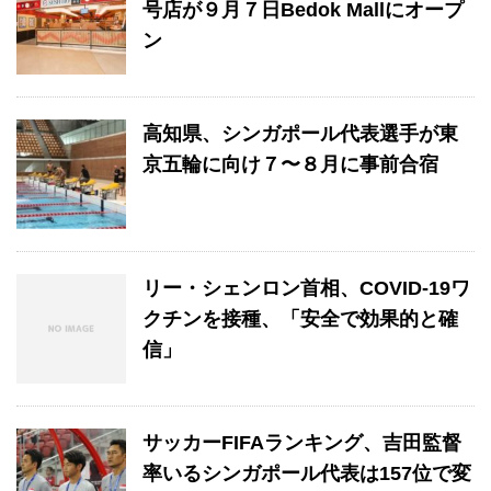
号店が９月７日Bedok Mallにオープ
ン
高知県、シンガポール代表選手が東
京五輪に向け７〜８月に事前合宿
リー・シェンロン首相、COVID-19ワ
クチンを接種、「安全で効果的と確
信」
サッカーFIFAランキング、吉田監督
率いるシンガポール代表は157位で変