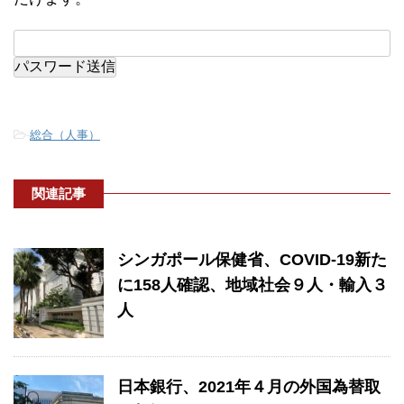
-
総合（人事）
関連記事
シンガポール保健省、COVID-19新た
に158人確認、地域社会９人・輸入３
人
日本銀行、2021年４月の外国為替取