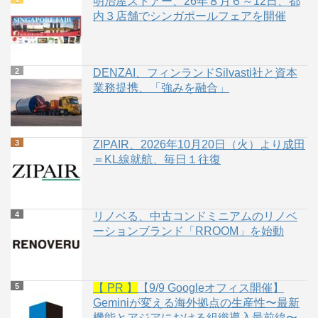
明治屋ストアー、26年８月６～12日、都
内３店舗でシンガポールフェアを開催
DENZAI、フィンランドSilvasti社と資本
業務提携、「強みを融合」
ZIPAIR、2026年10月20日（火）より成田
＝KL線就航、毎日１往復
リノベる、中古コンドミニアムのリノベ
ーションブランド「RROOM」を始動
【 PR 】
【9/9 Googleオフィス開催】
Geminiが変える海外拠点の生産性〜最新
機能とアジアにおける組織導入最前線〜