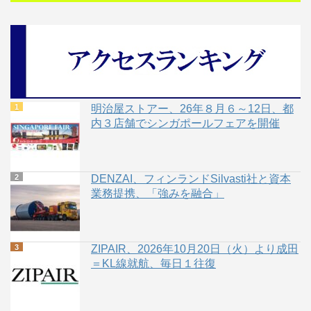
明治屋ストアー、26年８月６～12日、都
内３店舗でシンガポールフェアを開催
DENZAI、フィンランドSilvasti社と資本
業務提携、「強みを融合」
ZIPAIR、2026年10月20日（火）より成田
＝KL線就航、毎日１往復