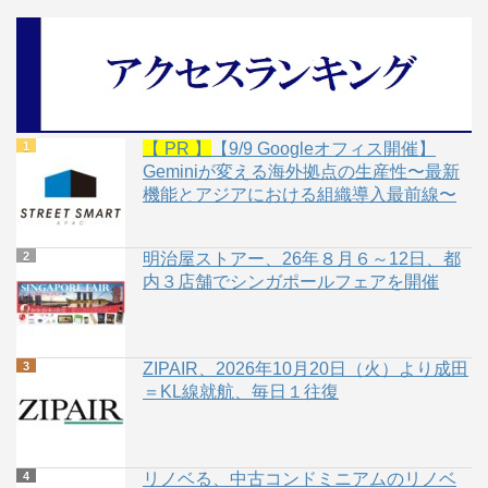
【 PR 】
【9/9 Googleオフィス開催】
Geminiが変える海外拠点の生産性〜最新
機能とアジアにおける組織導入最前線〜
明治屋ストアー、26年８月６～12日、都
内３店舗でシンガポールフェアを開催
ZIPAIR、2026年10月20日（火）より成田
＝KL線就航、毎日１往復
リノベる、中古コンドミニアムのリノベ