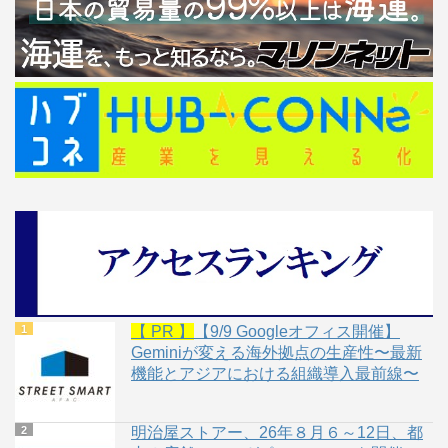
【 PR 】
【9/9 Googleオフィス開催】
Geminiが変える海外拠点の生産性〜最新
機能とアジアにおける組織導入最前線〜
明治屋ストアー、26年８月６～12日、都