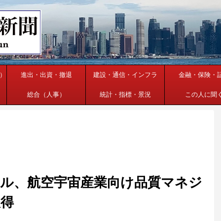
）
進出・出資・撤退
建設・通信・インフラ
金融・保険・
総合（人事）
統計・指標・景況
この人に聞
ル、航空宇宙産業向け品質マネジ
取得