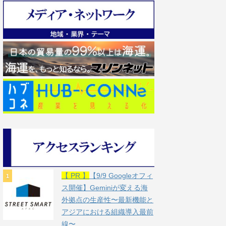
【 PR 】
【9/9 Googleオフィ
ス開催】Geminiが変える海
外拠点の生産性〜最新機能と
アジアにおける組織導入最前
線〜