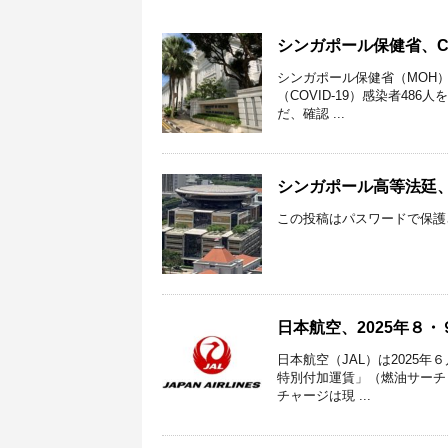
シンガポール保健省、CO
シンガポール保健省（MOH）
（COVID-19）感染者4
だ、確認 ...
シンガポール高等法廷
この投稿はパスワードで保護
日本航空、2025年８・
日本航空（JAL）は2025
特別付加運賃」（燃油サーチ
チャージは現 ...