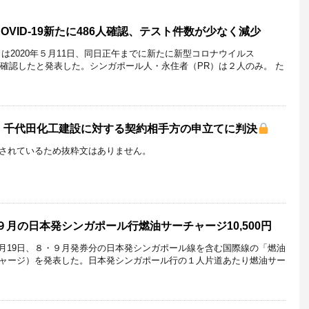
VID-19新たに486人確認、テスト件数が少なく減少
は2020年５月11日、同日正午までに新たに新型コロナウイルス
86人を確認したと発表した。シンガポール人・永住者（PR）は２人のみ。 た
、千代田化工建設に対する契約相手方の申立てに判決
されているため抜粋文はありません。
９月の日本発シンガポール行燃油サーチャージ10,500円
年６月19日、８・９月発券分の日本発シンガポール線を含む国際線の「燃油
ャージ）を発表した。日本発シンガポール行の１人片道あたり燃油サー