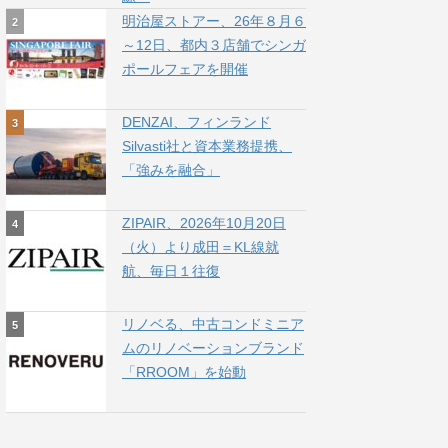
明治屋ストアー、26年８月６
～12日、都内３店舗でシンガ
ポールフェアを開催
DENZAI、フィンランド
Silvasti社と資本業務提携、
「強みを融合」
ZIPAIR、2026年10月20日
（火）より成田＝KL線就
航、毎日１往復
リノベる、中古コンドミニア
ムのリノベーションブランド
「RROOM」を始動