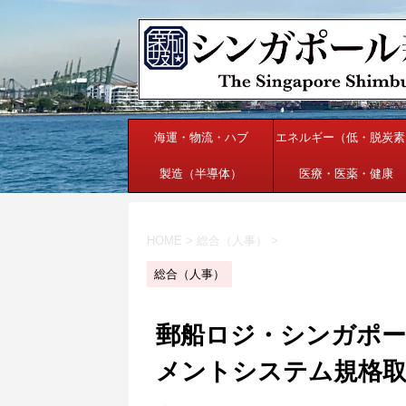
海運・物流・ハブ
エネルギー（低・脱炭素
製造（半導体）
医療・医薬・健康
HOME
>
総合（人事）
>
総合（人事）
郵船ロジ・シンガポー
メントシステム規格