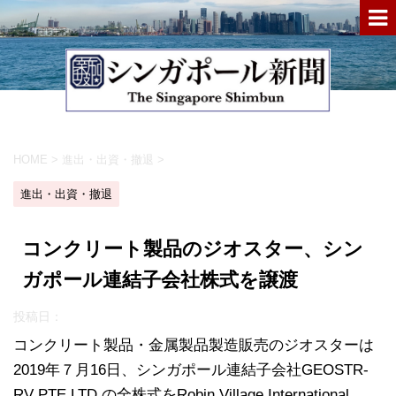
HOME
>
進出・出資・撤退
>
進出・出資・撤退
コンクリート製品のジオスター、シン
ガポール連結子会社株式を譲渡
投稿日：
コンクリート製品・金属製品製造販売のジオスターは
2019年７月16日、シンガポール連結子会社GEOSTR-
RV PTE.LTD.の全株式をRobin Village International