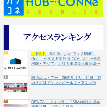
【 PR 】
【9/9 Googleオフィス開催】
Geminiが変える海外拠点の生産性〜最新
機能とアジアにおける組織導入最前線〜
明治屋ストアー、26年８月６～12日、都
内３店舗でシンガポールフェアを開催
DENZAI、フィンランドSilvasti社と資本
業務提携、「強みを融合」