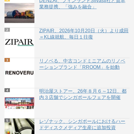
DENZAI、フィンランドSilvasti社と資本
業務提携、「強みを融合」
ZIPAIR、2026年10月20日（火）より成田
＝KL線就航、毎日１往復
リノベる、中古コンドミニアムのリノベ
ーションブランド「RROOM」を始動
明治屋ストアー、26年８月６～12日、都
内３店舗でシンガポールフェアを開催
レゾナック、シンガポールにおけるハー
ドディスクメディア生産に追加投資