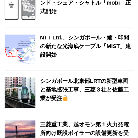
ンド・シェア・シャトル「mobi」正
式開始
NTT Ltd.、シンガポール・緬・印間
の新たな光海底ケーブル「MIST」建
設開始
シンガポール北東部LRTの新型車両
と基地拡張工事、三菱３社と佐藤工
業が受注
三菱重工業、越オモン第１火力発電
所向け既設ボイラーの設備更新を受