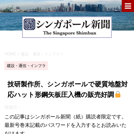
HOME
>
建設・通信・インフラ
>
建設・通信・インフラ
技研製作所、シンガポールで硬質地盤対
応ハット形鋼矢板圧入機の販売好調
投稿日：
この記事はシンガポール新聞（紙）購読者限定です。
最新号巻末記載のパスワードを入力するとお読みいた
だけます。