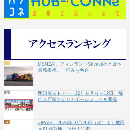
DENZAI、フィンランドSilvasti社と資本
業務提携、「強みを融合」
明治屋ストアー、26年８月６～12日、都
内３店舗でシンガポールフェアを開催
ZIPAIR、2026年10月20日（火）より成田
＝KL線就航、毎日１往復