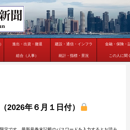
）
進出・出資・撤退
建設・通信・インフラ
金融・保険・
総合（人事）
統計・指標・景況
この人に聞
2026年６月１日付）
限定です。最新号巻末記載のパスワードを入力するとお読み