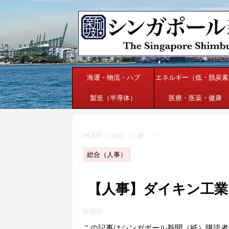
海運・物流・ハブ
エネルギー（低・脱炭素
製造（半導体）
医療・医薬・健康
HOME
>
総合（人事）
>
総合（人事）
【人事】ダイキン工業（
投稿日：
この記事はシンガポール新聞（紙）購読者