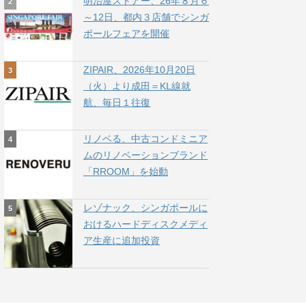
明治屋ストアー、26年８月６
～12日、都内３店舗でシンガ
ポールフェアを開催
ZIPAIR、2026年10月20日
（火）より成田＝KL線就
航、毎日１往復
リノベる、中古コンドミニア
ムのリノベーションブランド
「RROOM」を始動
レゾナック、シンガポールに
おけるハードディスクメディ
ア生産に追加投資