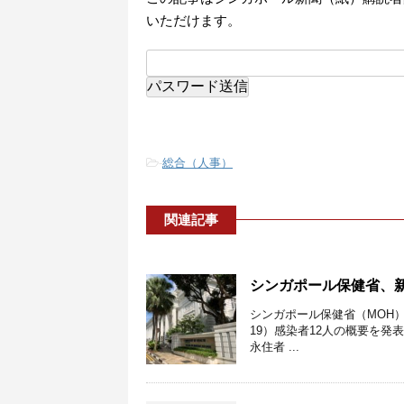
いただけます。
-
総合（人事）
関連記事
シンガポール保健省、新
シンガポール保健省（MOH）
19）感染者12人の概要を発
永住者 ...