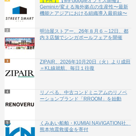
【 PR 】
【9/9 Googleオフィス開催】
Geminiが変える海外拠点の生産性〜最新
機能とアジアにおける組織導入最前線〜
明治屋ストアー、26年８月６～12日、都
内３店舗でシンガポールフェアを開催
ZIPAIR、2026年10月20日（火）より成田
＝KL線就航、毎日１往復
リノベる、中古コンドミニアムのリノベ
ーションブランド「RROOM」を始動
くみあい船舶・KUMIAI NAVIGATION社、
熊本地震救援金を寄付