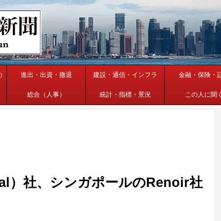
）
進出・出資・撤退
建設・通信・インフラ
金融・保険・
総合（人事）
統計・指標・景況
この人に聞
lobal）社、シンガポールのRenoir社