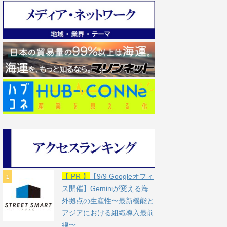
【 PR 】
【9/9 Googleオフィ
ス開催】Geminiが変える海
外拠点の生産性〜最新機能と
アジアにおける組織導入最前
線〜