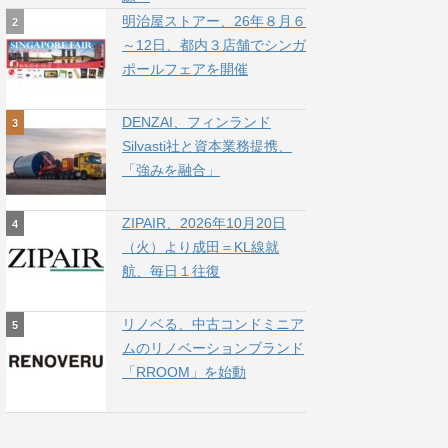
明治屋ストアー、26年８月６
～12日、都内３店舗でシンガ
ポールフェアを開催
DENZAI、フィンランド
Silvasti社と資本業務提携、
「強みを融合」
ZIPAIR、2026年10月20日
（火）より成田＝KL線就
航、毎日１往復
リノベる、中古コンドミニア
ムのリノベーションブランド
「RROOM」を始動