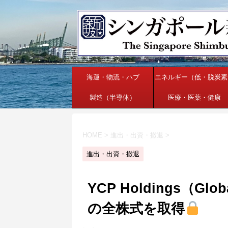
海運・物流・ハブ
エネルギー（低・脱炭素
製造（半導体）
医療・医薬・健康
HOME
>
進出・出資・撤退
>
進出・出資・撤退
YCP Holdings（G
の全株式を取得