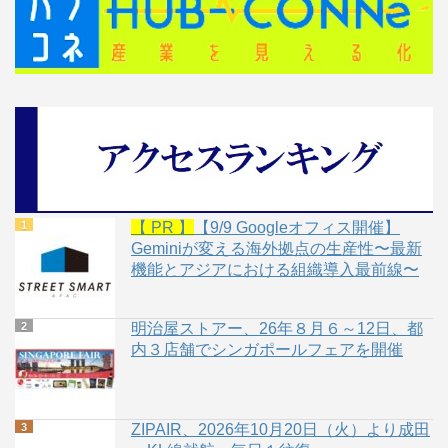
【 PR 】
【9/9 Googleオフィス開催】
Geminiが変える海外拠点の生産性〜最新
機能とアジアにおける組織導入最前線〜
明治屋ストアー、26年８月６～12日、都
内３店舗でシンガポールフェアを開催
ZIPAIR、2026年10月20日（火）より成田