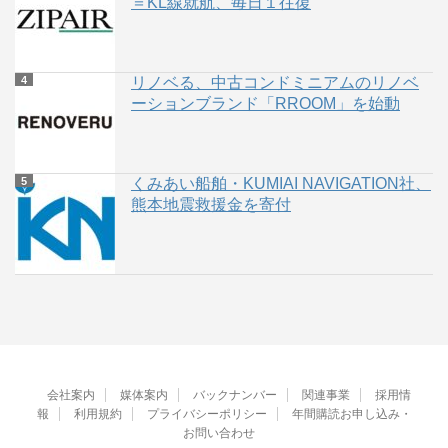
＝KL線就航、毎日１往復
リノベる、中古コンドミニアムのリノベ
ーションブランド「RROOM」を始動
くみあい船舶・KUMIAI NAVIGATION社、
熊本地震救援金を寄付
会社案内
媒体案内
バックナンバー
関連事業
採用情
報
利用規約
プライバシーポリシー
年間購読お申し込み・
お問い合わせ