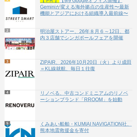
【 PR 】
【9/9 Googleオフィス開催】
Geminiが変える海外拠点の生産性〜最新
機能とアジアにおける組織導入最前線〜
明治屋ストアー、26年８月６～12日、都
内３店舗でシンガポールフェアを開催
ZIPAIR、2026年10月20日（火）より成田
＝KL線就航、毎日１往復
リノベる、中古コンドミニアムのリノベ
ーションブランド「RROOM」を始動
くみあい船舶・KUMIAI NAVIGATION社、
熊本地震救援金を寄付