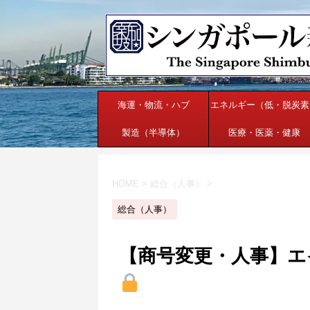
海運・物流・ハブ
エネルギー（低・脱炭素
製造（半導体）
医療・医薬・健康
HOME
>
総合（人事）
>
総合（人事）
【商号変更・人事】エ