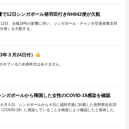
響で12日シンガポール発羽田行きNH842便が欠航
10月12日、台風19号の影響に伴い、シンガポール・チャンギ空港発東京羽
00分発）を欠航する。
3年３月24日付）
されているため抜粋文はありません。
ンガポールから帰国した女性のCOVID-19感染を確認
0年６月５日、シンガポールから４日に成田空港に到着した長野県在住20
COVID-19）に感染していることを検疫により確認したと発表した。