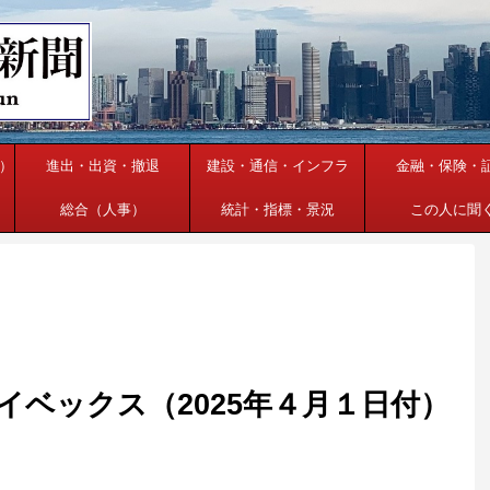
）
進出・出資・撤退
建設・通信・インフラ
金融・保険・
総合（人事）
統計・指標・景況
この人に聞
イベックス（2025年４月１日付）