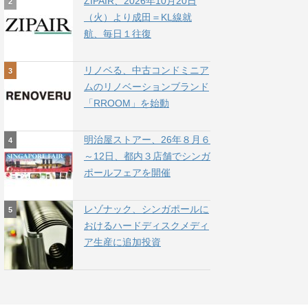
ZIPAIR、2026年10月20日
（火）より成田＝KL線就
航、毎日１往復
リノベる、中古コンドミニア
ムのリノベーションブランド
「RROOM」を始動
明治屋ストアー、26年８月６
～12日、都内３店舗でシンガ
ポールフェアを開催
レゾナック、シンガポールに
おけるハードディスクメディ
ア生産に追加投資