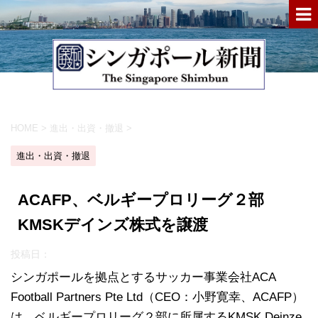
HOME
>
進出・出資・撤退
>
進出・出資・撤退
ACAFP、ベルギープロリーグ２部
KMSKデインズ株式を譲渡
投稿日：
シンガポールを拠点とするサッカー事業会社ACA
Football Partners Pte Ltd（CEO：小野寛幸、ACAFP）
は、ベルギープロリーグ２部に所属するKMSK Deinze