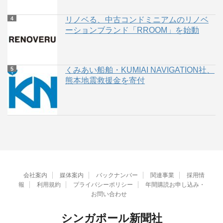
リノベる、中古コンドミニアムのリノベ
ーションブランド「RROOM」を始動
くみあい船舶・KUMIAI NAVIGATION社、
熊本地震救援金を寄付
会社案内
媒体案内
バックナンバー
関連事業
採用情
報
利用規約
プライバシーポリシー
年間購読お申し込み・
お問い合わせ
シンガポール新聞社