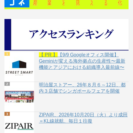
【 PR 】
【9/9 Googleオフィス開催】
Geminiが変える海外拠点の生産性〜最新
機能とアジアにおける組織導入最前線〜
明治屋ストアー、26年８月６～12日、都
内３店舗でシンガポールフェアを開催
ZIPAIR、2026年10月20日（火）より成田
＝KL線就航、毎日１往復