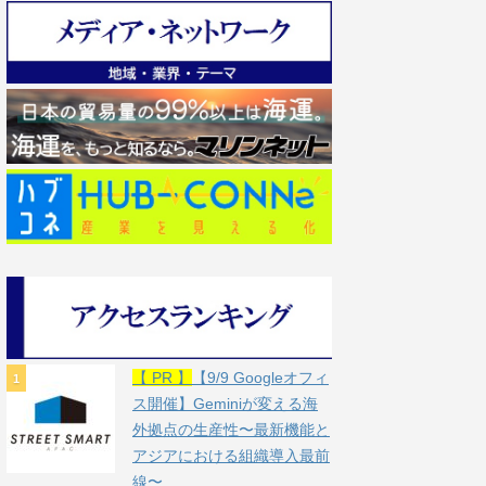
【 PR 】
【9/9 Googleオフィ
ス開催】Geminiが変える海
外拠点の生産性〜最新機能と
アジアにおける組織導入最前
線〜