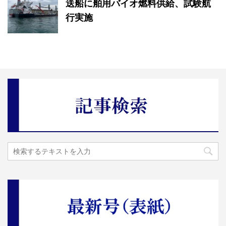
送船に舶用バイオ燃料供給、試験航
行実施