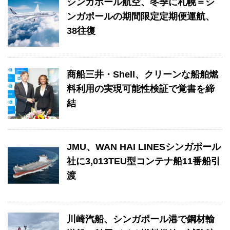
シンガポール航空、冬季に札幌＝シ
ンガポールの期間限定定期便運航、
38往復
商船三井・Shell、クリーンな船舶燃
料利用の実現可能性検証で覚書を締
結
JMU、WAN HAI LINESシンガポール
社に3,013TEU型コンテナ船11番船引
渡
川崎汽船、シンガポール港で鋼材輸