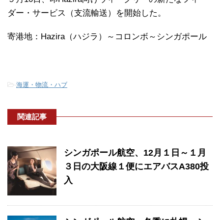
ダー・サービス（支流輸送）を開始した。
寄港地：Hazira（ハジラ）～コロンボ～シンガポール
-
海運・物流・ハブ
関連記事
シンガポール航空、12月１日～１月
３日の大阪線１便にエアバスA380投
入