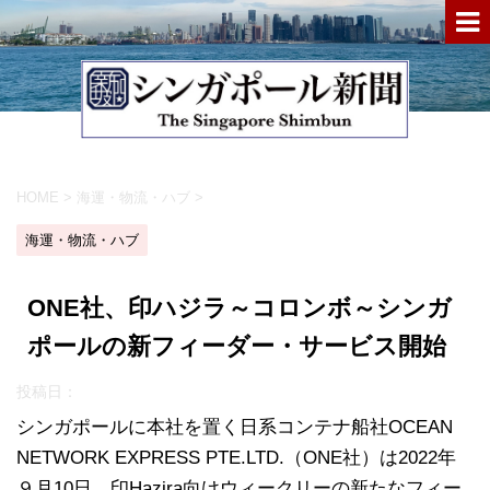
HOME
>
海運・物流・ハブ
>
海運・物流・ハブ
ONE社、印ハジラ～コロンボ～シンガ
ポールの新フィーダー・サービス開始
投稿日：
シンガポールに本社を置く日系コンテナ船社OCEAN
NETWORK EXPRESS PTE.LTD.（ONE社）は2022年
９月10日、印Hazira向けウィークリーの新たなフィー