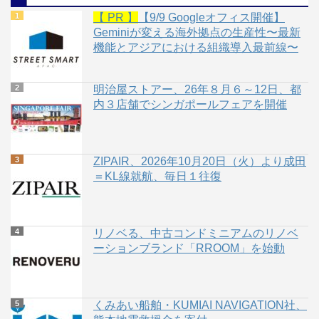
【 PR 】
【9/9 Googleオフィス開催】
Geminiが変える海外拠点の生産性〜最新
機能とアジアにおける組織導入最前線〜
明治屋ストアー、26年８月６～12日、都
内３店舗でシンガポールフェアを開催
ZIPAIR、2026年10月20日（火）より成田
＝KL線就航、毎日１往復
リノベる、中古コンドミニアムのリノベ
ーションブランド「RROOM」を始動
くみあい船舶・KUMIAI NAVIGATION社、