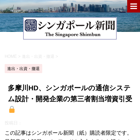
HOME
>
進出・出資・撤退
>
進出・出資・撤退
多摩川HD、シンガポールの通信システ
ム設計・開発企業の第三者割当増資引受
投稿日：
この記事はシンガポール新聞（紙）購読者限定です。