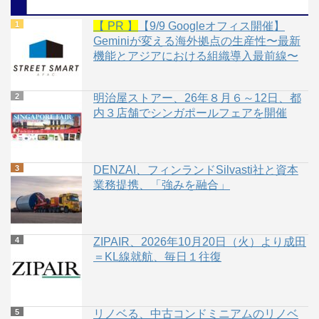
【 PR 】
【9/9 Googleオフィス開催】
Geminiが変える海外拠点の生産性〜最新
機能とアジアにおける組織導入最前線〜
明治屋ストアー、26年８月６～12日、都
内３店舗でシンガポールフェアを開催
DENZAI、フィンランドSilvasti社と資本
業務提携、「強みを融合」
ZIPAIR、2026年10月20日（火）より成田
＝KL線就航、毎日１往復
リノベる、中古コンドミニアムのリノベ