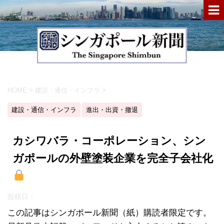
HOME
>
建設・通信・インフラ
>
建設・通信・インフラ
進出・出資・撤退
カシワバラ・コーポレーション、シン
ガポールの外壁塗装企業を完全子会社化
投稿日：
この記事はシンガポール新聞（紙）購読者限定です。