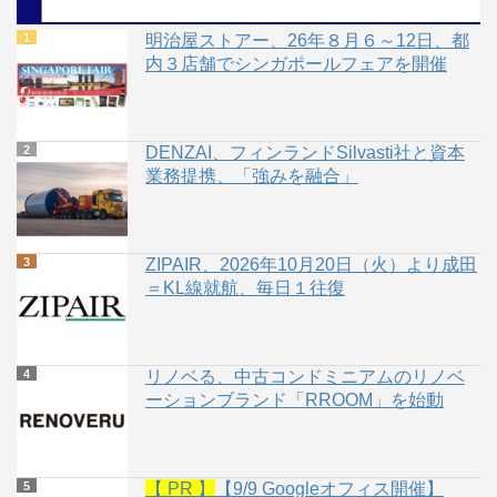
明治屋ストアー、26年８月６～12日、都
内３店舗でシンガポールフェアを開催
DENZAI、フィンランドSilvasti社と資本
業務提携、「強みを融合」
ZIPAIR、2026年10月20日（火）より成田
＝KL線就航、毎日１往復
リノベる、中古コンドミニアムのリノベ
ーションブランド「RROOM」を始動
【 PR 】
【9/9 Googleオフィス開催】