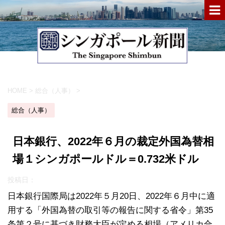
HOME
>
総合（人事）
>
総合（人事）
日本銀行、2022年６月の裁定外国為替相
場１シンガポールドル＝0.732米ドル
投稿日：
日本銀行国際局は2022年５月20日、2022年６月中に適
用する「外国為替の取引等の報告に関する省令」第35
条第２号に基づき財務大臣が定める相場（アメリカ合