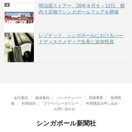
明治屋ストアー、26年８月６～12日、都
内３店舗でシンガポールフェアを開催
レゾナック、シンガポールにおけるハー
ドディスクメディア生産に追加投資
会社案内
媒体案内
バックナンバー
関連事業
採用情
報
利用規約
プライバシーポリシー
年間購読お申し込み・
お問い合わせ
シンガポール新聞社