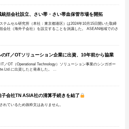
域統括会社設立、さい帯・さい帯血保管市場を開拓
テムセル研究所（本社：東京都港区）は2024年10月15日開いた取締
括会社（海外子会社）を設立することを決議した。 ASEAN地域でのさ
のIT／OTソリューション企業に出資、10年前から協業
T／OT（Operational Technology）ソリューション事業のシンガポー
Pte.Ltd.に出資したと発表した。 ...
子会社TN ASIA社の清算手続きを結了
されているため抜粋文はありません。