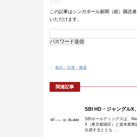
投稿日：
この記事はシンガポール新聞（紙）購読者
いただけます。
-
進出・出資・撤退
関連記事
SBI HD・ジャング
SBIホールディングスは、W
X（東京都港区）と資本業務
出資するととも ...