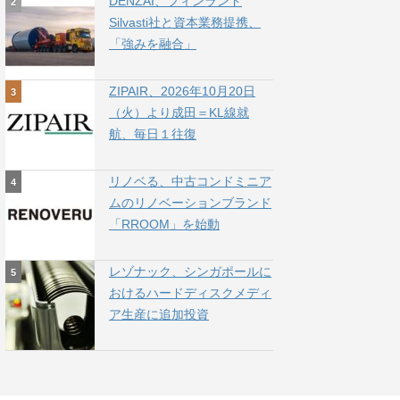
DENZAI、フィンランド
Silvasti社と資本業務提携、
「強みを融合」
ZIPAIR、2026年10月20日
（火）より成田＝KL線就
航、毎日１往復
リノベる、中古コンドミニア
ムのリノベーションブランド
「RROOM」を始動
レゾナック、シンガポールに
おけるハードディスクメディ
ア生産に追加投資