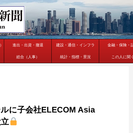
）
進出・出資・撤退
建設・通信・インフラ
金融・保険・
総合（人事）
統計・指標・景況
この人に聞
子会社ELECOM Asia
.設立