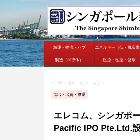
海運・物流・ハブ
エネルギー（低・脱炭素
製造（半導体）
医療・医薬・健康
HOME
>
進出・出資・撤退
>
進出・出資・撤退
エレコム、シンガポールに
Pacific IPO Pte.Ltd