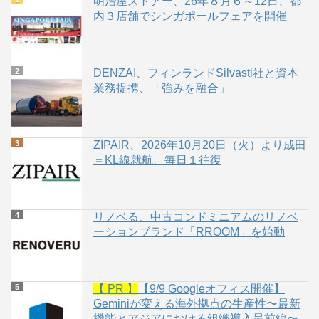
明治屋ストアー、26年８月６～12日、都
内３店舗でシンガポールフェアを開催
DENZAI、フィンランドSilvasti社と資本
業務提携、「強みを融合」
ZIPAIR、2026年10月20日（火）より成田
＝KL線就航、毎日１往復
リノベる、中古コンドミニアムのリノベ
ーションブランド「RROOM」を始動
【 PR 】
【9/9 Googleオフィス開催】
Geminiが変える海外拠点の生産性〜最新
機能とアジアにおける組織導入最前線〜