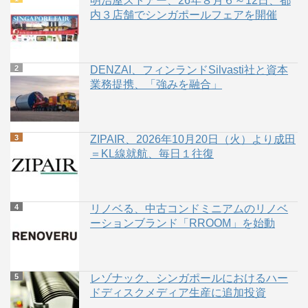
明治屋ストアー、26年８月６～12日、都
内３店舗でシンガポールフェアを開催
DENZAI、フィンランドSilvasti社と資本
業務提携、「強みを融合」
ZIPAIR、2026年10月20日（火）より成田
＝KL線就航、毎日１往復
リノベる、中古コンドミニアムのリノベ
ーションブランド「RROOM」を始動
レゾナック、シンガポールにおけるハー
ドディスクメディア生産に追加投資