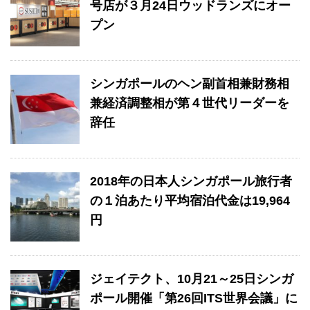
号店が３月24日ウッドランズにオー
プン
シンガポールのヘン副首相兼財務相
兼経済調整相が第４世代リーダーを
辞任
2018年の日本人シンガポール旅行者
の１泊あたり平均宿泊代金は19,964
円
ジェイテクト、10月21～25日シンガ
ポール開催「第26回ITS世界会議」に