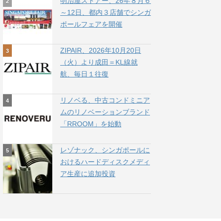
明治屋ストアー、26年８月６
～12日、都内３店舗でシンガ
ポールフェアを開催
ZIPAIR、2026年10月20日
（火）より成田＝KL線就
航、毎日１往復
リノベる、中古コンドミニア
ムのリノベーションブランド
「RROOM」を始動
レゾナック、シンガポールに
おけるハードディスクメディ
ア生産に追加投資