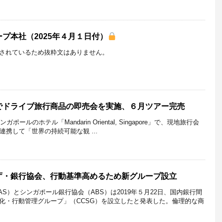
プ本社（2025年４月１日付）
されているため抜粋文はありません。
でドライブ旅行商品の即売会を実施、６月ツアー完売
ールのホテル「Mandarin Oriental, Singapore」で、現地旅行会
e Ltdと連携して「世界の持続可能な観 ...
庁・銀行協会、行動基準高めるため新グループ設立
S）とシンガポール銀行協会（ABS）は2019年５月22日、国内銀行間
化・行動管理グループ」（CCSG）を設立したと発表した。倫理的な商