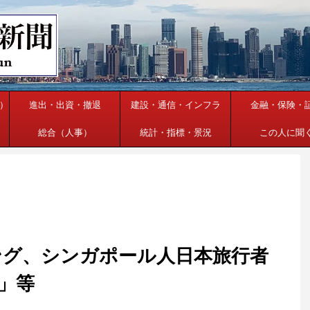
）
進出・出資・撤退
建設・通信・インフラ
金融・保険・
総合（人事）
統計・指標・景況
この人に聞
ング、シンガポール人日本旅行者
」等