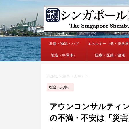
海運・物流・ハブ
エネルギー（低・脱炭素
製造（半導体）
医療・医薬・健康
HOME
>
総合（人事）
>
総合（人事）
アウンコンサルティ
の不満・不安は「災害