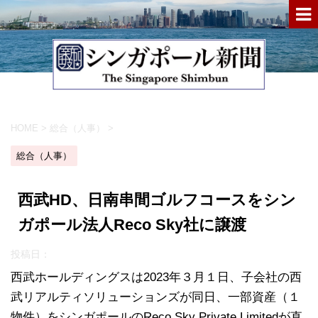
HOME
>
総合（人事）
>
総合（人事）
西武HD、日南串間ゴルフコースをシン
ガポール法人Reco Sky社に譲渡
投稿日：
西武ホールディングスは2023年３月１日、子会社の西
武リアルティソリューションズが同日、一部資産（１
物件）をシンガポールのReco Sky Private Limitedが直