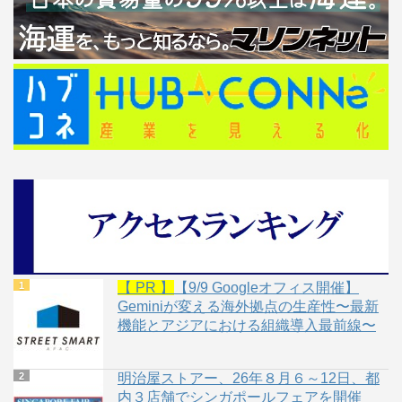
【 PR 】
【9/9 Googleオフィス開催】
Geminiが変える海外拠点の生産性〜最新
機能とアジアにおける組織導入最前線〜
明治屋ストアー、26年８月６～12日、都
内３店舗でシンガポールフェアを開催