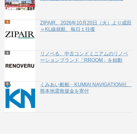
ZIPAIR、2026年10月20日（火）より成田
＝KL線就航、毎日１往復
リノベる、中古コンドミニアムのリノベ
ーションブランド「RROOM」を始動
くみあい船舶・KUMIAI NAVIGATION社、
熊本地震救援金を寄付