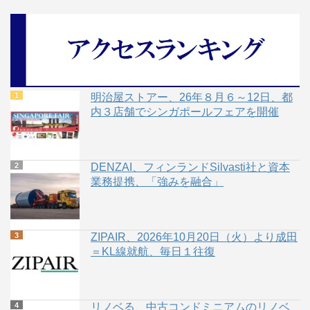
明治屋ストアー、26年８月６～12日、都
内３店舗でシンガポールフェアを開催
DENZAI、フィンランドSilvasti社と資本
業務提携、「強みを融合」
ZIPAIR、2026年10月20日（火）より成田
＝KL線就航、毎日１往復
リノベる、中古コンドミニアムのリノベ