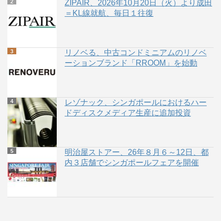
ZIPAIR、2026年10月20日（火）より成田
＝KL線就航、毎日１往復
リノベる、中古コンドミニアムのリノベ
ーションブランド「RROOM」を始動
レゾナック、シンガポールにおけるハー
ドディスクメディア生産に追加投資
明治屋ストアー、26年８月６～12日、都
内３店舗でシンガポールフェアを開催