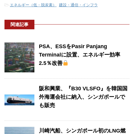
-
エネルギー（低・脱炭素）
,
建設・通信・インフラ
関連記事
PSA、ESSをPasir Panjang
Terminalに設置、エネルギー効率
2.5％改善
阪和興業、『B30 VLSFO』を韓国国
外海運会社に納入、シンガポールで
も販売
川崎汽船、シンガポール初のLNG燃