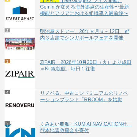
【 PR 】
【9/9 Googleオフィス開催】
Geminiが変える海外拠点の生産性〜最新
機能とアジアにおける組織導入最前線〜
明治屋ストアー、26年８月６～12日、都
内３店舗でシンガポールフェアを開催
ZIPAIR、2026年10月20日（火）より成田
＝KL線就航、毎日１往復
リノベる、中古コンドミニアムのリノベ
ーションブランド「RROOM」を始動
くみあい船舶・KUMIAI NAVIGATION社、
熊本地震救援金を寄付