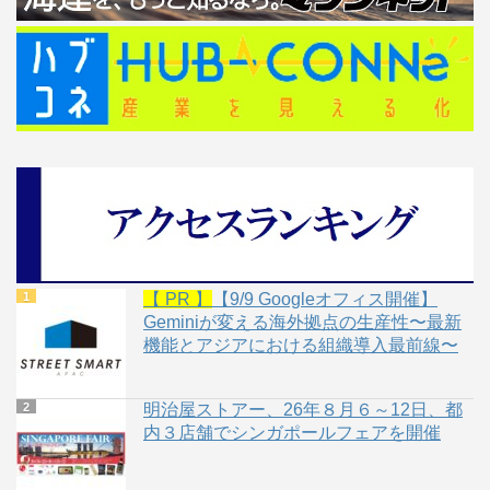
【 PR 】
【9/9 Googleオフィス開催】
Geminiが変える海外拠点の生産性〜最新
機能とアジアにおける組織導入最前線〜
明治屋ストアー、26年８月６～12日、都
内３店舗でシンガポールフェアを開催